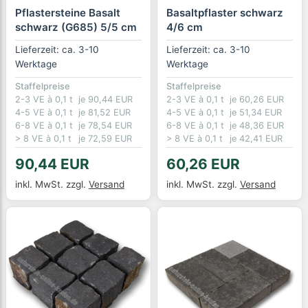
Pflastersteine Basalt
Basaltpflaster schwarz
schwarz (G685) 5/5 cm
4/6 cm
Lieferzeit: ca. 3-10
Lieferzeit: ca. 3-10
Werktage
Werktage
Staffelpreise
Staffelpreise
2-3 VE à 0,1 t
je 90,44 EUR
2-3 VE à 0,1 t
je 60,26 EUR
4-5 VE à 0,1 t
je 81,52 EUR
4-5 VE à 0,1 t
je 51,34 EUR
6-8 VE à 0,1 t
je 78,54 EUR
6-8 VE à 0,1 t
je 48,36 EUR
> 8 VE à 0,1 t
je 72,59 EUR
> 8 VE à 0,1 t
je 42,41 EUR
90,44 EUR
60,26 EUR
inkl. MwSt.
zzgl.
Versand
inkl. MwSt.
zzgl.
Versand