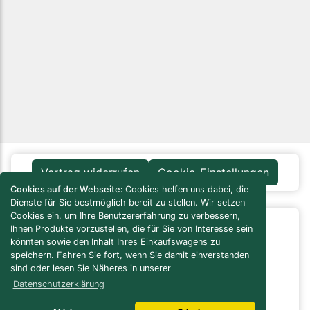
Vertrag widerrufen
Cookie-Einstellungen
Cookies auf der Webseite:
Cookies helfen uns dabei, die
Dienste für Sie bestmöglich bereit zu stellen. Wir setzen
Cookies ein, um Ihre Benutzererfahrung zu verbessern,
Ihnen Produkte vorzustellen, die für Sie von Interesse sein
Infos / Service
könnten sowie den Inhalt Ihres Einkaufswagens zu
Versandkosten-Rechner
speichern. Fahren Sie fort, wenn Sie damit einverstanden
Verbrauchs-/Bedarfsrechner
sind oder lesen Sie Näheres in unserer
Bau- / Verlegeanleitungen
Datenschutzerklärung
Pflegeanleitungen
Naturstein Lexikon