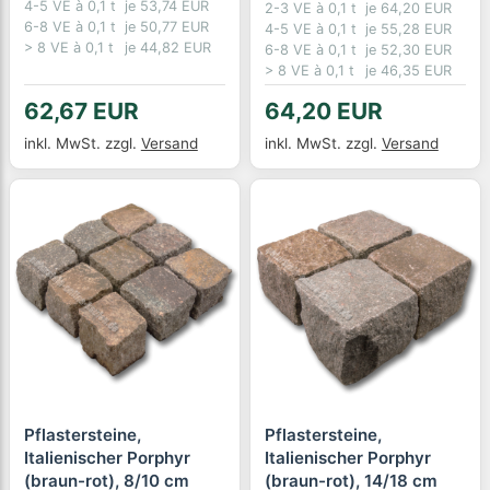
4-5 VE à 0,1 t
je 53,74 EUR
2-3 VE à 0,1 t
je 64,20 EUR
6-8 VE à 0,1 t
je 50,77 EUR
4-5 VE à 0,1 t
je 55,28 EUR
> 8 VE à 0,1 t
je 44,82 EUR
6-8 VE à 0,1 t
je 52,30 EUR
> 8 VE à 0,1 t
je 46,35 EUR
62,67 EUR
64,20 EUR
inkl. MwSt.
zzgl.
Versand
inkl. MwSt.
zzgl.
Versand
Pflastersteine,
Pflastersteine,
Italienischer Porphyr
Italienischer Porphyr
(braun-rot), 8/10 cm
(braun-rot), 14/18 cm