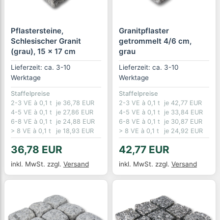
Pflastersteine,
Granitpflaster
Schlesischer Granit
getrommelt 4/6 cm,
(grau), 15 x 17 cm
grau
Lieferzeit: ca. 3-10
Lieferzeit: ca. 3-10
Werktage
Werktage
Staffelpreise
Staffelpreise
2-3 VE à 0,1 t
je 36,78 EUR
2-3 VE à 0,1 t
je 42,77 EUR
4-5 VE à 0,1 t
je 27,86 EUR
4-5 VE à 0,1 t
je 33,84 EUR
6-8 VE à 0,1 t
je 24,88 EUR
6-8 VE à 0,1 t
je 30,87 EUR
> 8 VE à 0,1 t
je 18,93 EUR
> 8 VE à 0,1 t
je 24,92 EUR
36,78 EUR
42,77 EUR
inkl. MwSt.
zzgl.
Versand
inkl. MwSt.
zzgl.
Versand