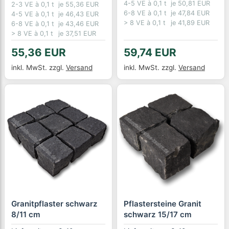
4-5 VE à 0,1 t
je 50,81 EUR
2-3 VE à 0,1 t
je 55,36 EUR
6-8 VE à 0,1 t
je 47,84 EUR
4-5 VE à 0,1 t
je 46,43 EUR
> 8 VE à 0,1 t
je 41,89 EUR
6-8 VE à 0,1 t
je 43,46 EUR
> 8 VE à 0,1 t
je 37,51 EUR
55,36 EUR
59,74 EUR
inkl. MwSt.
zzgl.
Versand
inkl. MwSt.
zzgl.
Versand
Granitpflaster schwarz
Pflastersteine Granit
8/11 cm
schwarz 15/17 cm