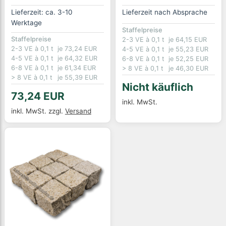
Lieferzeit: ca. 3-10
Lieferzeit nach Absprache
Werktage
Staffelpreise
Staffelpreise
2-3 VE à 0,1 t
je 64,15 EUR
2-3 VE à 0,1 t
je 73,24 EUR
4-5 VE à 0,1 t
je 55,23 EUR
4-5 VE à 0,1 t
je 64,32 EUR
6-8 VE à 0,1 t
je 52,25 EUR
6-8 VE à 0,1 t
je 61,34 EUR
> 8 VE à 0,1 t
je 46,30 EUR
> 8 VE à 0,1 t
je 55,39 EUR
Nicht käuflich
73,24 EUR
inkl. MwSt.
inkl. MwSt.
zzgl.
Versand