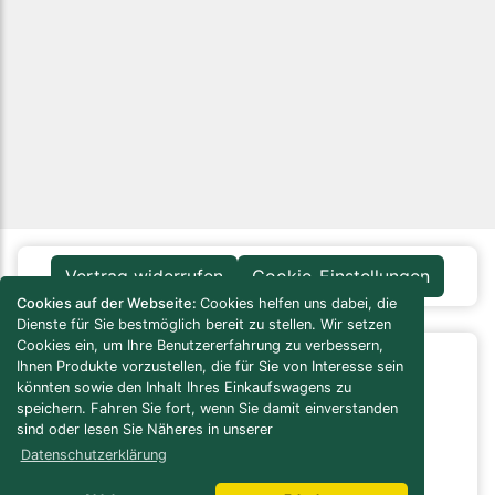
Vertrag widerrufen
Cookie-Einstellungen
Cookies auf der Webseite:
Cookies helfen uns dabei, die
Dienste für Sie bestmöglich bereit zu stellen. Wir setzen
Cookies ein, um Ihre Benutzererfahrung zu verbessern,
Ihnen Produkte vorzustellen, die für Sie von Interesse sein
Infos / Service
könnten sowie den Inhalt Ihres Einkaufswagens zu
Versandkosten-Rechner
speichern. Fahren Sie fort, wenn Sie damit einverstanden
Verbrauchs-/Bedarfsrechner
sind oder lesen Sie Näheres in unserer
Bau- / Verlegeanleitungen
Datenschutzerklärung
Pflegeanleitungen
Naturstein Lexikon