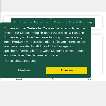
Vertrag widerrufen
Cookie-Einstellungen
Cookies auf der Webseite:
Cookies helfen uns dabei, die
Dienste für Sie bestmöglich bereit zu stellen. Wir setzen
Cookies ein, um Ihre Benutzererfahrung zu verbessern,
Ihnen Produkte vorzustellen, die für Sie von Interesse sein
Infos / Service
könnten sowie den Inhalt Ihres Einkaufswagens zu
Versandkosten-Rechner
speichern. Fahren Sie fort, wenn Sie damit einverstanden
Verbrauchs-/Bedarfsrechner
sind oder lesen Sie Näheres in unserer
Bau- / Verlegeanleitungen
Datenschutzerklärung
Pflegeanleitungen
Naturstein Lexikon
Ablehnen
Erlauben
Online Lager
Öffnungszeiten
Kundenservice
Zahlungsmöglichkeiten
Gutscheine