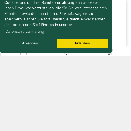
Cookies ein, um Ihre Benutzererfahrung zu verbessern,
Ihnen Produkte vorzustellen, die für Sie von Interesse sein
Infos / Service
könnten sowie den Inhalt Ihres Einkaufswagens zu
Versandkosten-Rechner
speichern. Fahren Sie fort, wenn Sie damit einverstanden
Verbrauchs-/Bedarfsrechner
sind oder lesen Sie Näheres in unserer
Bau- / Verlegeanleitungen
Datenschutzerklärung
Pflegeanleitungen
Naturstein Lexikon
Ablehnen
Erlauben
Online Lager
Öffnungszeiten
Kundenservice
Zahlungsmöglichkeiten
Gutscheine
Mehr über...
Kontakt
Unsere AGB
Lieferbedingungen
Datenschutz
Widerrufsrecht