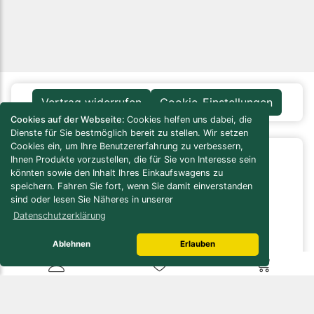
Vertrag widerrufen
Cookie-Einstellungen
Cookies auf der Webseite:
Cookies helfen uns dabei, die
Dienste für Sie bestmöglich bereit zu stellen. Wir setzen
Cookies ein, um Ihre Benutzererfahrung zu verbessern,
Ihnen Produkte vorzustellen, die für Sie von Interesse sein
Infos / Service
könnten sowie den Inhalt Ihres Einkaufswagens zu
Versandkosten-Rechner
speichern. Fahren Sie fort, wenn Sie damit einverstanden
Verbrauchs-/Bedarfsrechner
sind oder lesen Sie Näheres in unserer
Bau- / Verlegeanleitungen
Datenschutzerklärung
Pflegeanleitungen
Naturstein Lexikon
Ablehnen
Erlauben
Online Lager
Öffnungszeiten
Kundenservice
Zahlungsmöglichkeiten
Gutscheine