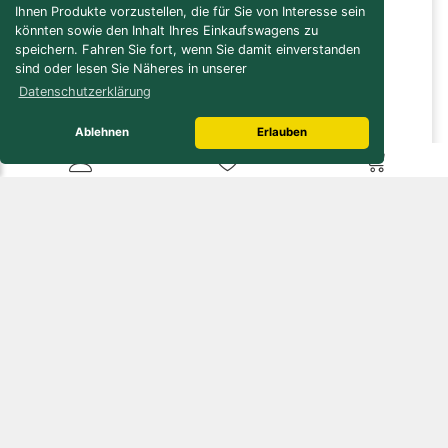
Ihnen Produkte vorzustellen, die für Sie von Interesse sein
Infos / Service
könnten sowie den Inhalt Ihres Einkaufswagens zu
Versandkosten-Rechner
speichern. Fahren Sie fort, wenn Sie damit einverstanden
Verbrauchs-/Bedarfsrechner
sind oder lesen Sie Näheres in unserer
Bau- / Verlegeanleitungen
Datenschutzerklärung
Pflegeanleitungen
Naturstein Lexikon
Ablehnen
Erlauben
Online Lager
Öffnungszeiten
Kundenservice
Zahlungsmöglichkeiten
Gutscheine
Mehr über...
Kontakt
Unsere AGB
Lieferbedingungen
Datenschutz
Widerrufsrecht