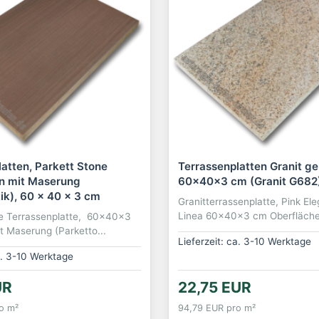
atten, Parkett Stone
Terrassenplatten Granit ge
un mit Maserung
60x40x3 cm (Granit G682
ik), 60 x 40 x 3 cm
Granitterrassenplatte,
Pink El
Linea
60x40x3 cm Oberfläche 
ne Terrassenplatte, 60x40x3
 Maserung (Parketto...
Lieferzeit: ca. 3-10 Werktage
a. 3-10 Werktage
UR
22,75 EUR
o m²
94,79 EUR pro m²