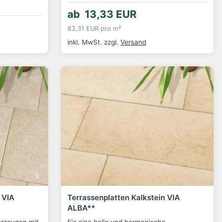
ab 13,33 EUR
83,31 EUR pro m²
inkl. MwSt.
zzgl.
Versand
 VIA
Terrassenplatten Kalkstein VIA
ALBA**
erzeugen mit
für eine helle und harmonische