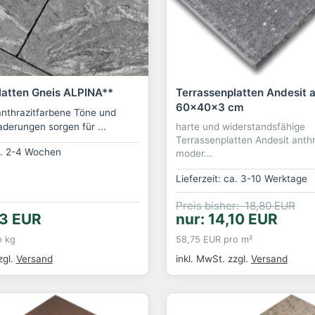
latten Gneis ALPINA**
Terrassenplatten Andesit a
60x40x3 cm
 anthrazitfarbene Töne und
aderungen sorgen für ...
harte und widerstandsfähige
Terrassenplatten Andesit anthr
ca. 2-4 Wochen
moder...
Lieferzeit: ca. 3-10 Werktage
Preis bisher: 18,80 EUR
3 EUR
nur: 14,10 EUR
o kg
58,75 EUR pro m²
zgl.
Versand
inkl. MwSt.
zzgl.
Versand