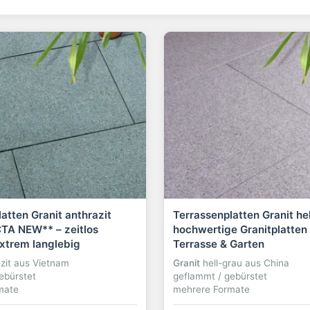
atten Granit anthrazit
Terrassenplatten Granit hel
A NEW** – zeitlos
hochwertige Granitplatten 
extrem langlebig
Terrasse & Garten
azit aus Vietnam
Granit
hell-grau aus China
ebürstet
geflammt / gebürstet
mate
mehrere Formate