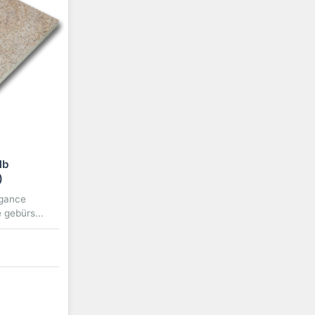
lb
)
egance
gebürs...