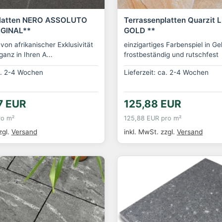
platten NERO ASSOLUTO
Terrassenplatten Quarzit 
IGINAL**
GOLD **
on afrikanischer Exklusivität
einzigartiges Farbenspiel in Ge
ganz in Ihren A...
frostbeständig und rutschfest
ca. 2-4 Wochen
Lieferzeit: ca. 2-4 Wochen
7 EUR
125,88 EUR
ro m²
125,88 EUR pro m²
zgl.
Versand
inkl. MwSt.
zzgl.
Versand