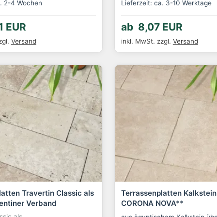
ca. 2-4 Wochen
Lieferzeit: ca. 3-10 Werktage
1 EUR
ab 8,07 EUR
zgl.
Versand
inkl. MwSt.
zzgl.
Versand
atten Travertin Classic als
Terrassenplatten Kalkstein
rentiner Verband
CORONA NOVA**
ssic als
aus ägyptischem Kalkstein üb