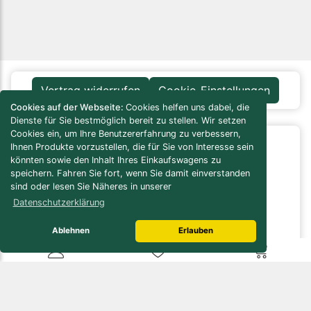
Vertrag widerrufen
Cookie-Einstellungen
Cookies auf der Webseite:
Cookies helfen uns dabei, die
Dienste für Sie bestmöglich bereit zu stellen. Wir setzen
Cookies ein, um Ihre Benutzererfahrung zu verbessern,
Ihnen Produkte vorzustellen, die für Sie von Interesse sein
Infos / Service
könnten sowie den Inhalt Ihres Einkaufswagens zu
Versandkosten-Rechner
speichern. Fahren Sie fort, wenn Sie damit einverstanden
Verbrauchs-/Bedarfsrechner
sind oder lesen Sie Näheres in unserer
Bau- / Verlegeanleitungen
Datenschutzerklärung
Pflegeanleitungen
Naturstein Lexikon
Ablehnen
Erlauben
Online Lager
Öffnungszeiten
Kundenservice
Zahlungsmöglichkeiten
Gutscheine