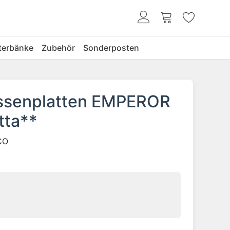
terbänke
Zubehör
Sonderposten
assenplatten EMPEROR
tta**
CO