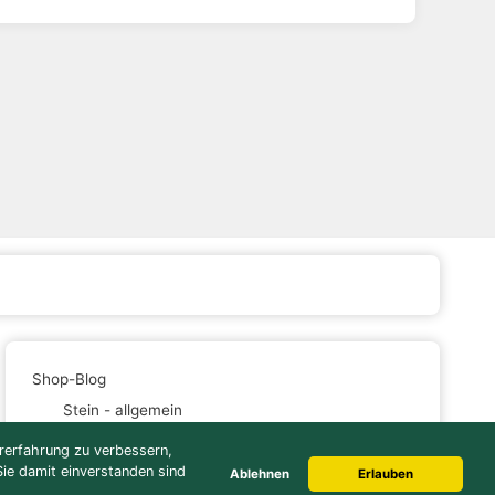
Shop-Blog
Stein - allgemein
Gartengestaltung
ererfahrung zu verbessern,
Naturstein - News
Sie damit einverstanden sind
Ablehnen
Erlauben