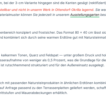
, bei der 3-cm-Variante hingegen sind die Kanten gesägt (rektifiziert)
stellbar und nicht in unserm Werk in Ottendorf-Okrilla lagernd
. Sie we
aterialmuster können Sie jederzeit in unserem
Ausstellungsgarten
bes
enbereich konzipiert und frostsicher. Das Format 80 × 40 cm lässt s
 kombiniert sich durch seine warmen Erdtöne gut mit Natursteinmater
— kalkarmen Tonen, Quarz und Feldspat — unter großem Druck und ho
seraufnahme von weniger als 0,5 Prozent, was die Grundlage für die F
 ist rutschhemmend strukturiert und für den Außeneinsatz ausgelegt.
ch mit passenden Natursteinprodukten in ähnlichen Erdtönen kombini
f Anfrage passend zu den Terrassenplatten geliefert werden, schaf
Trittstufen und Mauerabdeckungen erhältlich.